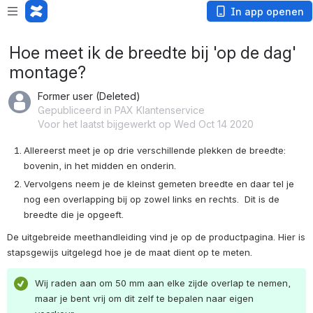
In app openen
Hoe meet ik de breedte bij 'op de dag'
montage?
Former user (Deleted)
Gepubliceerd in PAX Klantenservice
Voor het laatst bijgewerkt op Wed Oct 14 2020
Allereerst meet je op drie verschillende plekken de breedte: 
bovenin, in het midden en onderin.
Vervolgens neem je de kleinst gemeten breedte en daar tel je 
nog een overlapping bij op zowel links en rechts.  Dit is de 
breedte die je opgeeft.
De uitgebreide meethandleiding vind je op de productpagina. Hier is 
stapsgewijs uitgelegd hoe je de maat dient op te meten.
Wij raden aan om 50 mm aan elke zijde overlap te nemen, 
maar je bent vrij om dit zelf te bepalen naar eigen 